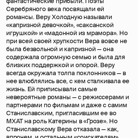
фантастические прибыли. Поэты
Серебряного века посвящали ей
романсы. Веру Холодную называли
«капризной девочкой», «саксанской
игрушкой» и «мадонной из мрамора». Но
при всей своей хрупкости Вера вовсе не
была безвольной и капризной — она
содержала огромную семью и была для
близких поддержкой и опорой. Веру
всегда окружала толпа поклонников — в
нее влюблялись все, с кем сталкивала ее
жизнь. Ей приписывали самые
невероятные романы — с режиссерами и
партнерами по фильмам и даже с самим
Станиславским, пригласившим ее во
МХАТ на роль Катерины в «Грозе». Но
Станиславскому Вера отказала — как,
впрочем, и остальным «соискателям».