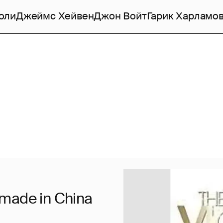
оли
Джеймс Хейвен
Джон Войт
Гарик Харламо
 made in China