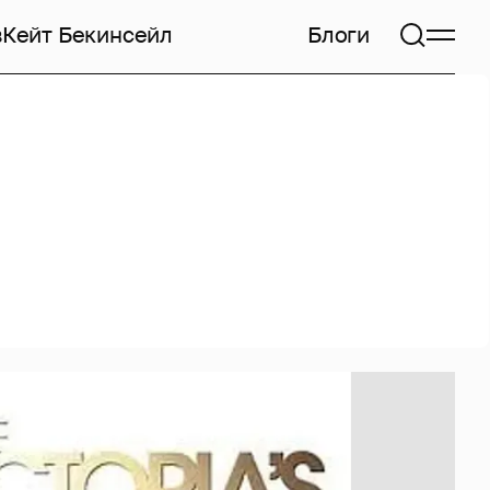
в
Кейт Бекинсейл
Блоги