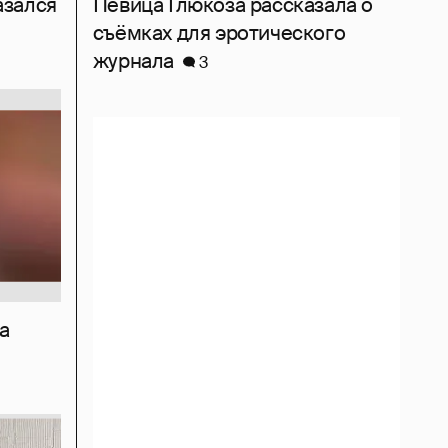
азался
Певица Глюкоза рассказала о
съёмках для эротического
журнала
3
а