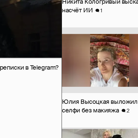
Никита Кологривый выск
насчёт ИИ
1
рeписки в Telegram?
Юлия Высоцкая выложил
селфи без макияжа
2