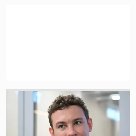
Никита Кологривый высказался насчёт
ИИ
1