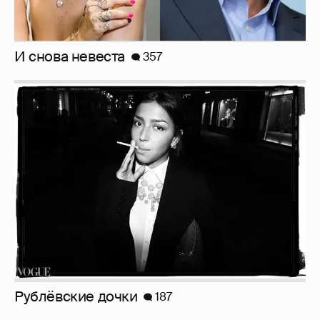
Анастасия Гребенкина, Женя Малахова,
Оксана Русланова и другие гости
фестиваля «Баланс вкуса и ритма»:
рассматриваем летние образы