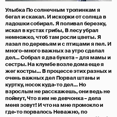
Улыбка По солнечным тропинкам я
бегал и скакал. И искорки от солнца в
ладошки собирал. Я поливал березку,
искал в кустах грибы, В лесу убрал
немножко, чтоб там росли цветы. Я
лазал по деревьям и с птицами я пел. И
много-много важных за утро сделал
дел… Собрал я два букета – для мамы и
сестры. На клумбе возле дома еще я
жег костры… В процессе этих разных и
очень важных дел Порвал штаны и
куртку, носок куда-то дел… Но
взрослым не расскажешь, они ведь не
поймут, Что я им не девчонка – дела
меня зовут! И что на мне промокло и
где-то порвалось Неважно, по