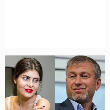
И снова невеста
357
Рублёвские дочки
187