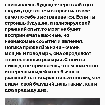
описываешь будущее через заботу о
людях, о детстве и старости, то все
само по себе выстраивается. Если ты
строишь будущее, анализируя свой
прежний опыт, то мозг не будет
воспринимать важные, но
незнакомые события и явления.
Логика прежней жизни – очень
мощный поводырь, она определяет
твои основные реакции. С ней ты
никогда не признаешь, что множество
интересных идей и необычных
решений ты потерял только потому, что
видел свой будущий день таким, как и
два предыдущих.