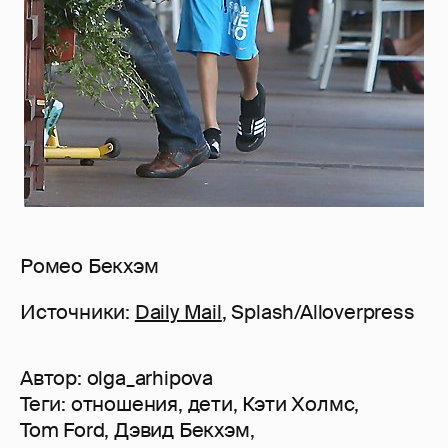
Ромео Бекхэм
Источники:
Daily Mail
, Splash/Alloverpress
Автор:
olga_arhipova
Теги:
отношения
,
дети
,
Кэти Холмс
,
Tom Ford
,
Дэвид Бекхэм
,