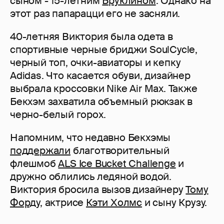
сыном - 15-летним
Бруклином
. Однако на
этот раз папарацци его не засняли.
40-летняя Виктория была одета в
спортивные черные бриджи SoulCycle,
черный топ, очки-авиаторы и кепку
Adidas. Что касается обуви, дизайнер
выбрала кроссовки Nike Air Max. Также
Бекхэм захватила объемный рюкзак в
черно-белый горох.
Напомним, что недавно Бекхэмы
поддержали
благотворительный
флешмоб
ALS Ice Bucket Challenge
и
дружно облились ледяной водой.
Виктория бросила вызов дизайнеру
Тому
Форду
, актрисе
Кэти Холмс
и сыну Крузу.