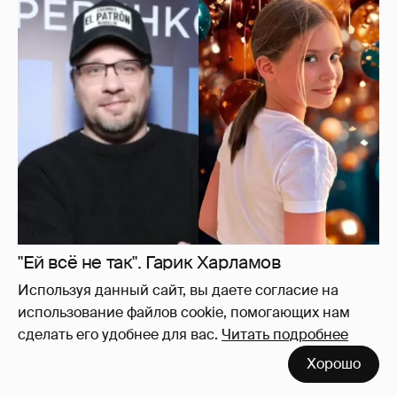
"Ей всё не так". Гарик Харламов
пожаловался на переходный возраст
Используя данный сайт, вы даете согласие на
дочери от Кристины Асмус
6
использование файлов cookie, помогающих нам
сделать его удобнее для вас.
Читать подробнее
Хорошо