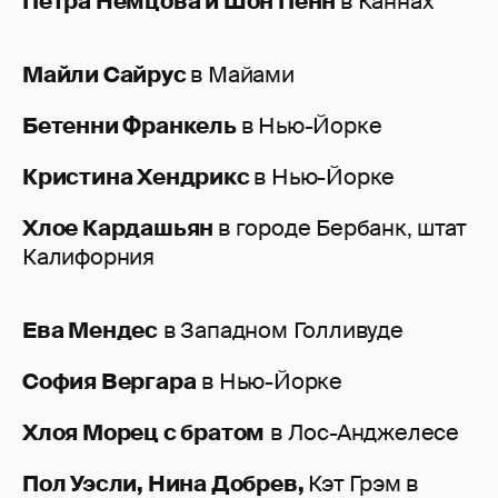
Петра Немцова и Шон Пенн
в Каннах
Майли Сайрус
в Майами
Бетенни Франкель
в Нью-Йорке
Кристина Хендрикс
в Нью-Йорке
Хлое Кардашьян
в городе Бербанк, штат
Калифорния
Ева Мендес
в Западном Голливуде
София Вергара
в Нью-Йорке
Хлоя Морец с братом
в Лос-Анджелесе
Пол Уэсли, Нина Добрев,
Кэт Грэм в