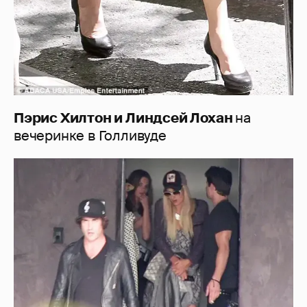
Пэрис Хилтон и Линдсей Лохан
на
вечеринке в Голливуде