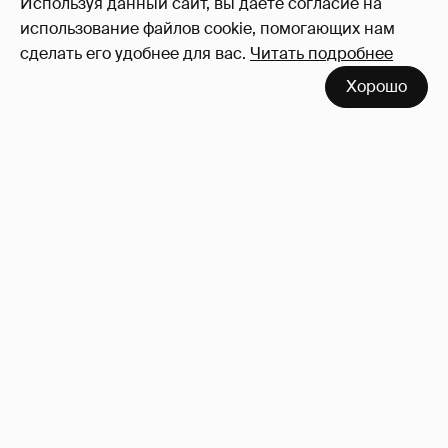
Используя данный сайт, вы даете согласие на
использование файлов cookie, помогающих нам
сделать его удобнее для вас.
Читать подробнее
Хорошо
53-летний брат Анджелины Джоли
совершил каминг-аут* после развода с
женой
86