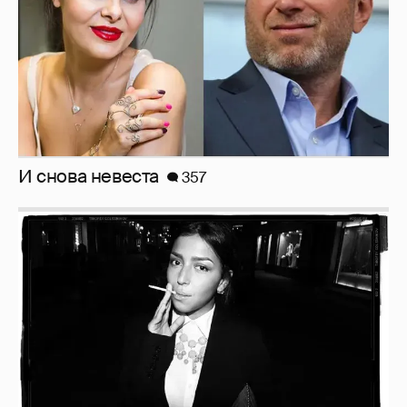
Рублёвские дочки
187