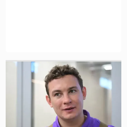
Никита Кологривый высказался насчёт
ИИ
1