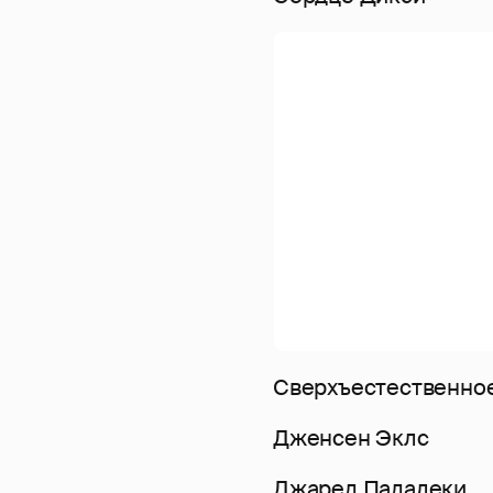
Сверхъестественно
Дженсен Эклс
Джаред Падалеки