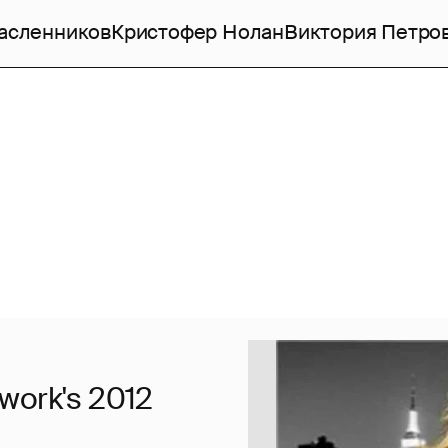
асленников
Кристофер Нолан
Виктория Петро
ork's 2012