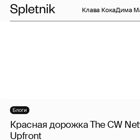
Клава Кока
Дима М
Блоги
Красная дорожка The CW Netw
Upfront