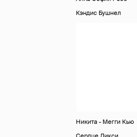
Кэндис Бушнел
Никита - Мегги Кью
Сердце Дикси