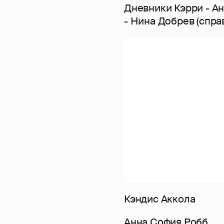
Дневники Кэрри - А
- Нина Добрев (спра
Кэндис Аккола
Анна София Робб