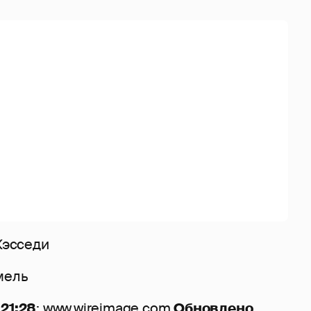
 Кэсседи
мель
21:28
: www.wireimage.com
Обновлено