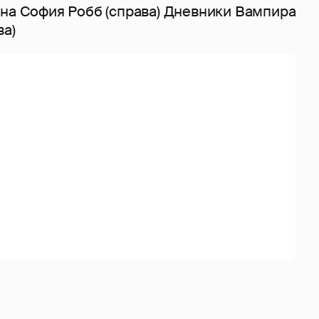
нна София Робб (справа) Дневники Вампира
ва)