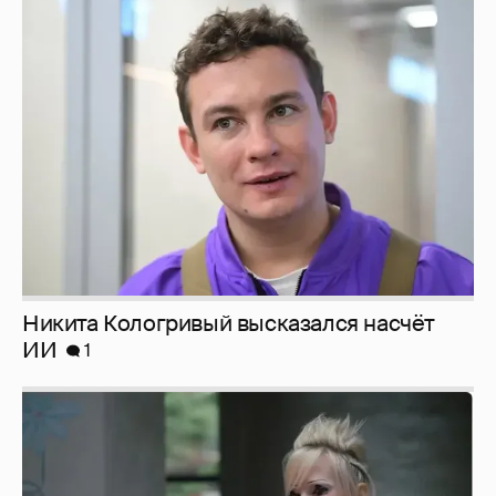
Никита Кологривый высказался насчёт
ИИ
1
Певица Глюкоза рассказала о съёмках для
эротического журнала
3