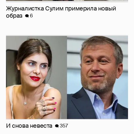
И снова невеста
357