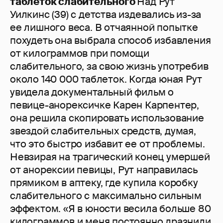
таблеток слабительного
Над Рут
Уилкинс (39) с детства издевались из-за
ее лишного веса. В отчаянной попытке
похудеть она выбрала способ избавления
от килограммов при помощи
слабительного, за свою жизнь употребив
около 140 000 таблеток. Когда юная Рут
увидела документальный фильм о
певице-анорексичке Карен Карпентер,
она решила скопировать использование
звездой слабительных средств, думая,
что это быстро избавит ее от проблемы.
Невзирая на трагический конец умершей
от анорексии певицы, Рут направилась
прямиком в аптеку, где купила коробку
слабительного с максимально сильным
эффектом. «Я в юности весила больше 80
килограммов и меня постоянно дразнили