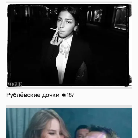
Рублёвские дочки
187
Неужели правда?
143