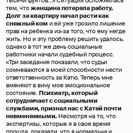
тысячи фунтов...» Ситуация осложнилась
тем, что
женщина потеряла работу.
Долг за квартиру начал расти как
снежный ком
и ей уже грозило лишение
прав на ребенка из-за того, что ему негде
жить. Но и эту проблему решить удалось,
однако в тот же день социальные
работники начали судебный процесс.
«Три заседания показали, что судьи
сомневаются в моей способности нести
ответственность за Катю. Теперь мне
вменяют в вину мое эмоциональное
состояние.
Психиатр, который
сотрудничает с социальными
службами, признал нас с Катей почти
невменяемыми.
Несмотря на то, что
экспертизы, которые я в свое время
прошла, доказали, что я нормальна и