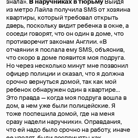
знала».
В наручниках в тюрьму
Выйдя
из метро Лайла получила SMS от хозяина
квартиры, который требовал открыть
дверь, поскольку видит ребенка в окне, а
соседи говорят, что он один в доме, что
противоречит законам Англии. «В
отчаянии я послала ему SMS, объяснив,
что скоро в доме появится моя подруга.
Но через несколько минут мне позвонил
офицер полиции и сказал, что я должна
срочно вернуться домой, так как мой
ребенок обнаружен один в квартире...
Это правда — когда моя подруга вошла в
дом, в нем уже были полицейские. Я
тоже поспешила домой, где на меня
сразу надели наручники». Оправдания,
что ей надо было срочно на работу, иначе
ее уволят, были восприняты как