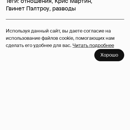
Теги:
отношения
,
Крис Мартин
,
Гвинет Пэлтроу
,
разводы
13
Используя данный сайт, вы даете согласие на
Войдите в аккаунт
, чтобы читать и
использование файлов cookie, помогающих нам
оставлять комментарии
сделать его удобнее для вас.
Читать подробнее
Хорошо