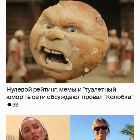
Нулевой рейтинг, мемы и "туалетный
юмор": в сети обсуждают провал "Колобка"
33
Где и как отдыхают Zivert, Валя Карнавал и
дочери миллиардеров
8