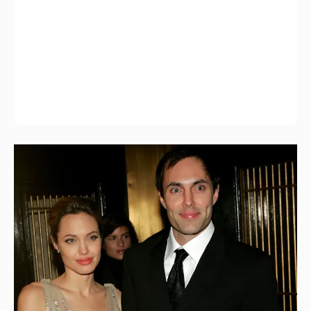
53-летний брат Анджелины Джоли
совершил каминг-аут* после развода с
женой
7