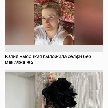
макияжа
2
Журналистка Сулим примерила новый
образ
6