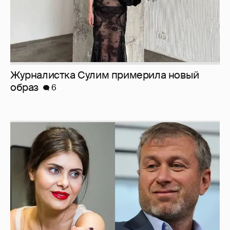
И снова невеста
357