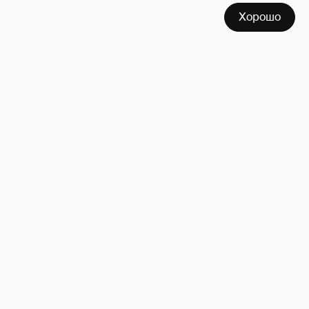
Хорошо
Зачем нам вообще платить налоги? (или:
как работают наши деньги, когда мы
заикаемся о защите прав)