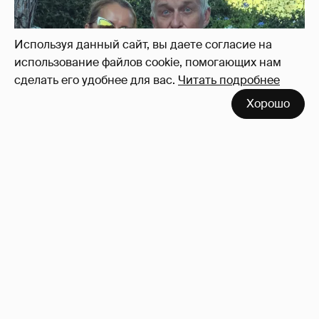
"Секс каждый день". Иноагент Олег
Тиньков рассказал о своём идеальном
лете
31
Используя данный сайт, вы даете согласие на
использование файлов cookie, помогающих нам
сделать его удобнее для вас.
Читать подробнее
Хорошо
"Тебе тяжело на фоне идеальной сестры".
Ксению Бородину раскритиковали за
обращение к младшей дочери
13