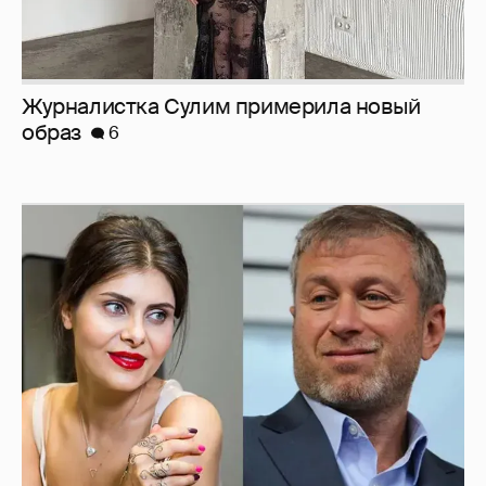
И снова невеста
357