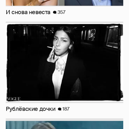
Рублёвские дочки
187