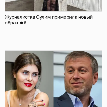
И снова невеста
357