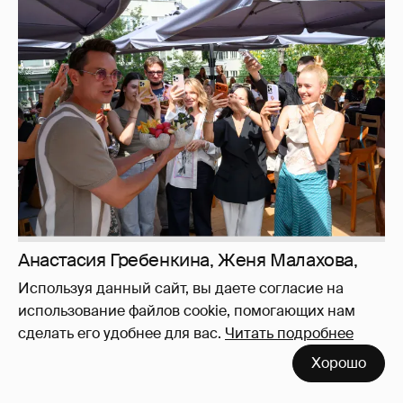
Анастасия Гребенкина, Женя Малахова,
Оксана Русланова и другие гости
фестиваля «Баланс вкуса и ритма»:
рассматриваем летние образы
Используя данный сайт, вы даете согласие на
использование файлов cookie, помогающих нам
сделать его удобнее для вас.
Читать подробнее
Хорошо
Неужели правда?
143