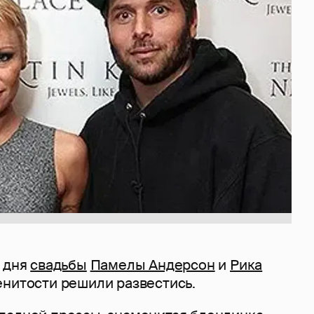
о дня
свадьбы
Памелы Андерсон
и
Рика
менитости решили развестись.