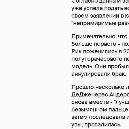
Согласно данным за
уже успела подать в
своем заявлении в 
"непримиримые разн
Примечательно, что 
больше первого - по
Рик поженились в 20
полуторачасового п
модель. Они пробыли
аннулировали брак.
Прошло несколько ле
ДеДженерес Андерсо
снова вместе - "лучш
безымянном пальце 
затем последовала и
увы, провалилась.