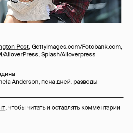
ington Post
, Gettyimages.com/Fotobank.com,
lloverPress, Splash/Alloverpress
одина
mela Anderson
,
пена дней
,
разводы
нт
, чтобы читать и оставлять комментарии