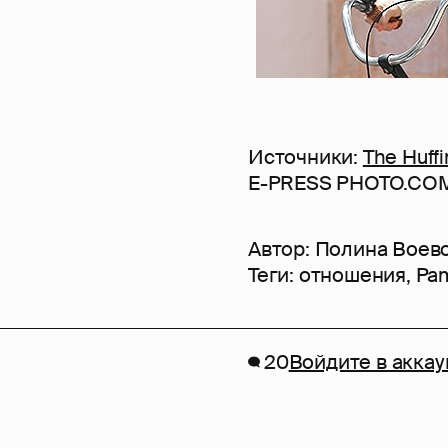
Источники:
The Huff
E-PRESS PHOTO.COM/A
Автор:
Полина Воев
Теги:
отношения
,
Pa
20
Войдите в аккау