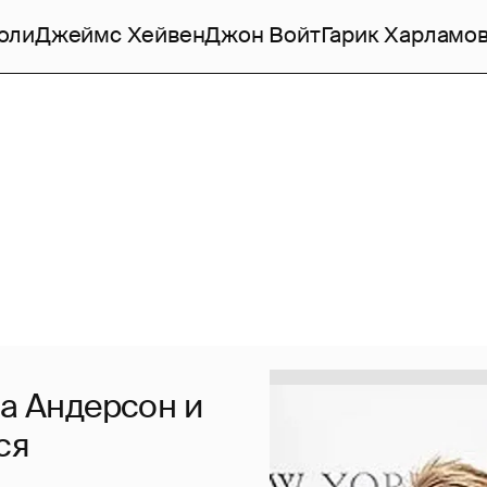
оли
Джеймс Хейвен
Джон Войт
Гарик Харламо
ла Андерсон и
ся