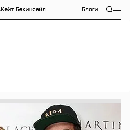
в
Кейт Бекинсейл
Блоги