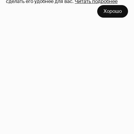
сделать его удобнее для вас.
Читать подробнее
Хорошо
Сколько Собчак заплатит за архив своей
перeписки в Telegram?
3