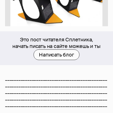
Это пост читателя Сплетника,
начать писать на сайте можешь и ты
Написать блог
______________________________________________
______________________________________________
______________________________________________
______________________________________________
______________________________________________
______________________________________________