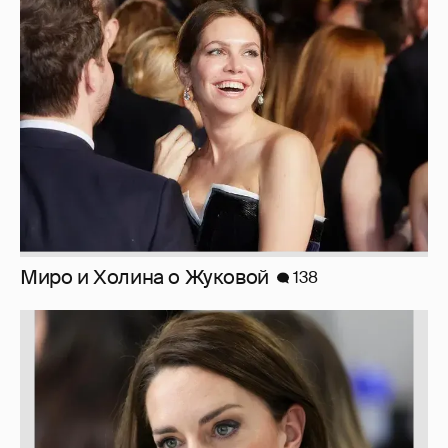
Марк Рош: "Кэтрин, принцесса Уэльская,
перенесла удаление матки и лечится от
рака толстого кишечника."
30