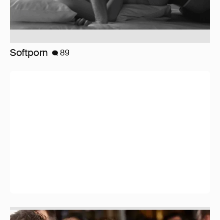
Миро и Холина о Жуковой
138