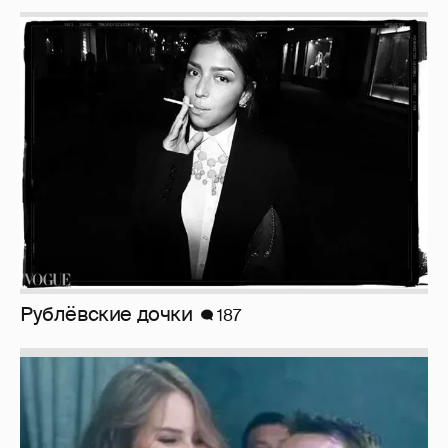
Рублёвские дочки
187