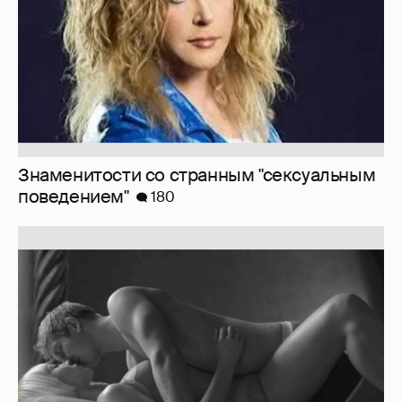
Softporn
89