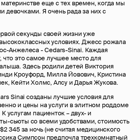
материнстве еще с тех времен, когда мы
 девочками. Я очень рада за них с
рвой секунды своей жизни уже
 высококлассных условиях. Джесс рожала
ос-Анжелеса - Cedars-Sinai. Каждая
, что это самое лучшее место для
малыша. Здесь родили детей Виктория
инди Кроуфорд, Милла Йовович, Кристина
ек, Кейти Холмс, Алсу и Дарья Жукова.
dars Sinai созданы лучшие условия для
венно и цены на услуги в элитном роддоме
 К услугам пациенток – двух- и
ты-сьюты со всеми удобствами, стоимость
 $2 345 за ночь (не считая медицинского
ссика Симпсон предпочла трехкомнатный