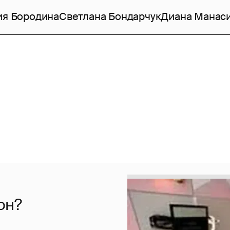
ия Бородина
Светлана Бондарчук
Диана Манас
он?