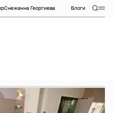
ир
Снежанна Георгиева
Блоги