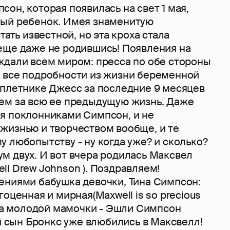
он, которая появилась на свет 1 мая,
ый ребенок. Имея знаменитую
тать известной, но эта кроха стала
еще даже не родившись! Появления на
ждали всем миром: пресса по обе стороны
 все подробности из жизни беременной
Сплетнике Джесс за последние 9 месяцев
ем за всю ее предыдущую жизнь. Даже
я поклонниками Симпсон, и не
жизнью и творчеством вообще, и те
 любопытству - ну когда уже? и сколько?
м двух. И вот вчера родилась Максвел
l Drew Johnson ). Поздравляем!
ениями бабушка девочки, Тина Симпсон:
гоценная и мирная(Maxwell is so precious
тра молодой мамочки - Эшли Симпсон
ой сын Бронкс уже влюбились в Максвелл!