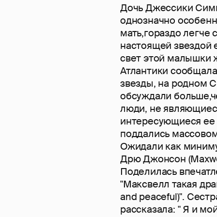
Дочь Джессики Симпс
однозначно особенн
мать,гораздо легче с
настоящей звездой 
свет этой малышки 
Атлантики сообщала
звезды, на родном 
обсуждали больше,ч
люди, не являющиес
интересующиеся ее 
поддались массовому
Ожидали как миниму
Дрю Джонсон (Maxwel
Поделилась впечатл
"Максвелл такая дра
and peaceful)". Сес
рассказала: " Я и м