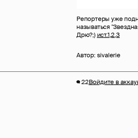
Репортеры уже подн
называться "Звездна
Дрю?;)
ист.
1
,
2
,
3
Автор:
sivalerie
22
Войдите в аккау