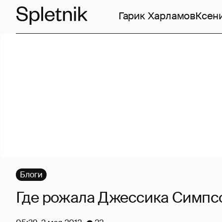
Гарик Харламов
Ксен
Блоги
Где рожала Джессика Симпс