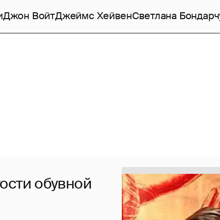
и
Джон Войт
Джеймс Хейвен
Светлана Бондарч
гости обувной