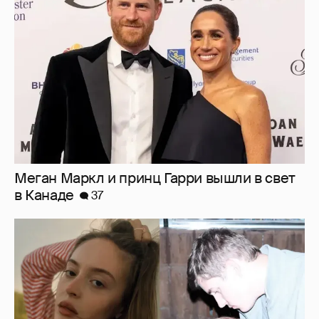
в Канаде
37
Внучка Никиты Михалкова Наталья с
мужем и сыном отдыхает на яхте
16