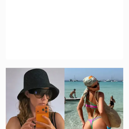
Где и как отдыхают Ксения Собчак с
сыном, Тина Канделаки, Рената Литвинова
и экс-возлюбленные олигархов
20