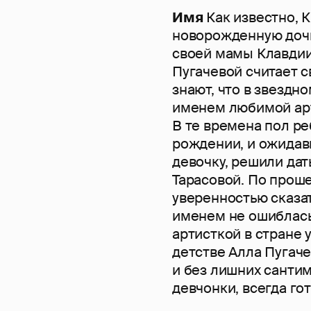
Имя
Как известно, 
новорожденную дочь
своей мамы Клавдии
Пугачевой считает с
знают, что в звездн
именем любимой арт
В те времена пол ре
рождении, и ожидав
девочку, решили дат
Тарасовой. По прош
уверенностью сказат
именем не ошиблась,
артисткой в стране 
детстве Алла Пугаче
и без лишних санти
девчонки, всегда гот