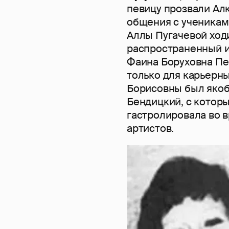
певицу прозвали Ал
общения с ученикам
Аллы Пугачевой ход
распространенный из
Фаина Боруховна Пе
только для карьерны
Борисовны был якобы
Бендицкий, с котор
гастролировала во 
артистов.