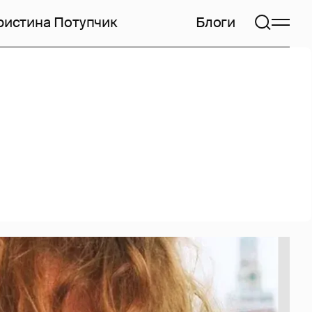
ристина Потупчик
Блоги