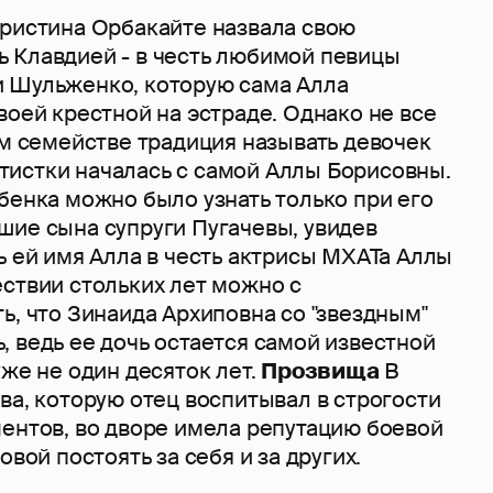
Кристина Орбакайте назвала свою
 Клавдией - в честь любимой певицы
 Шульженко, которую сама Алла
воей крестной на эстраде. Однако не все
ом семействе традиция называть девочек
истки началась с самой Аллы Борисовны.
бенка можно было узнать только при его
шие сына супруги Пугачевы, увидев
ь ей имя Алла в честь актрисы МХАТа Аллы
ествии стольких лет можно с
ь, что Зинаида Архиповна со "звездным"
 ведь ее дочь остается самой известной
уже не один десяток лет.
Прозвища
В
ва, которую отец воспитывал в строгости
ментов, во дворе имела репутацию боевой
овой постоять за себя и за других.