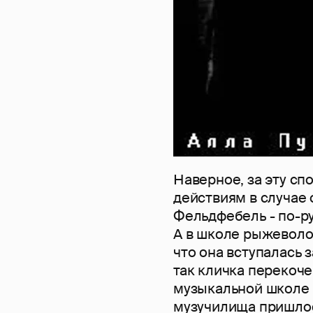
Наверное, за эту с
действиям в случае 
Фельдфебель - по-ру
А в школе рыжеволос
что она вступалась 
так кличка перекоче
музыкальной школе 
музучилища пришлос