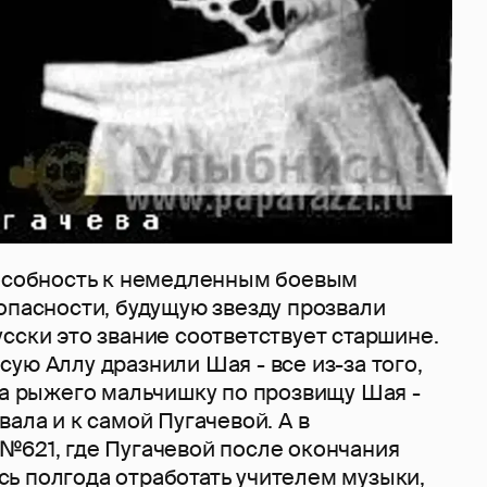
пособность к немедленным боевым
опасности, будущую звезду прозвали
сски это звание соответствует старшине.
ую Аллу дразнили Шая - все из-за того,
за рыжего мальчишку по прозвищу Шая -
вала и к самой Пугачевой. А в
№621, где Пугачевой после окончания
ь полгода отработать учителем музыки,