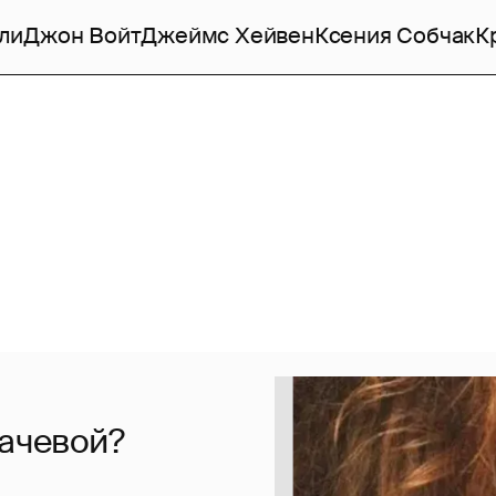
ли
Джон Войт
Джеймс Хейвен
Ксения Собчак
К
гачевой?