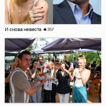
Анастасия Гребенкина, Женя Малахова,
Оксана Русланова и другие гости
фестиваля «Баланс вкуса и ритма»:
рассматриваем летние образы