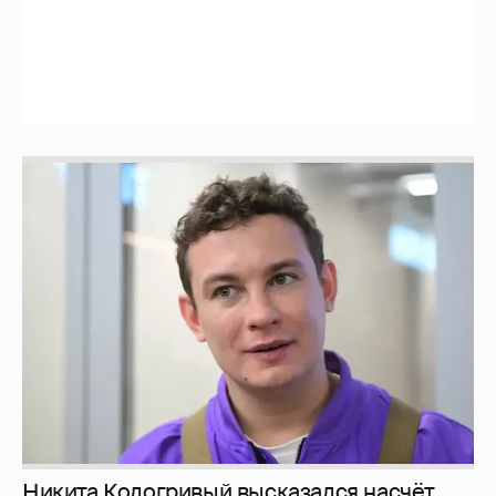
Никита Кологривый высказался насчёт
ИИ
1