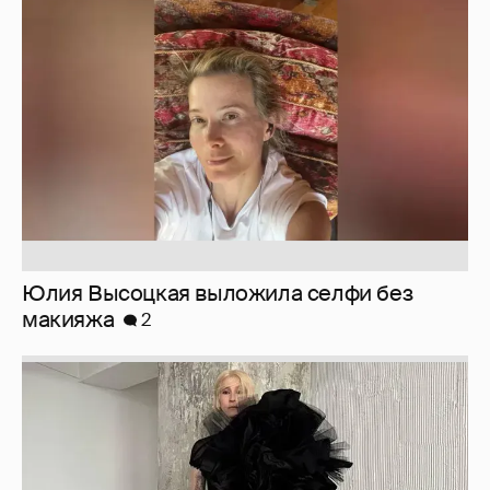
Юлия Высоцкая выложила селфи без
макияжа
2
Журналистка Сулим примерила новый
образ
6