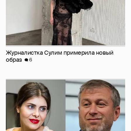
И снова невеста
357