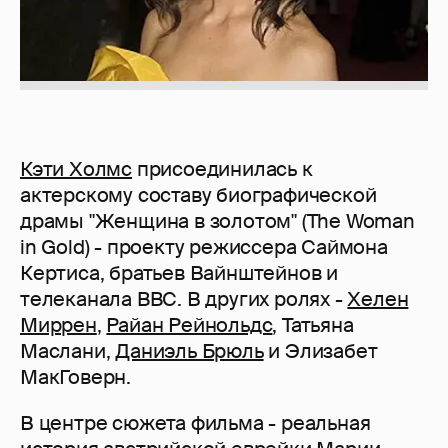
Кэти Холмс
присоединилась к
актерскому составу биографической
драмы "Женщина в золотом" (The Woman
in Gold) - проекту режиссера Саймона
Кертиса, братьев Вайнштейнов и
телеканала BBC. В других ролях -
Хелен
Миррен
,
Райан Рейнольдс
, Татьяна
Маслани,
Даниэль Брюль
и Элизабет
МакГоверн.
В центре сюжета фильма - реальная