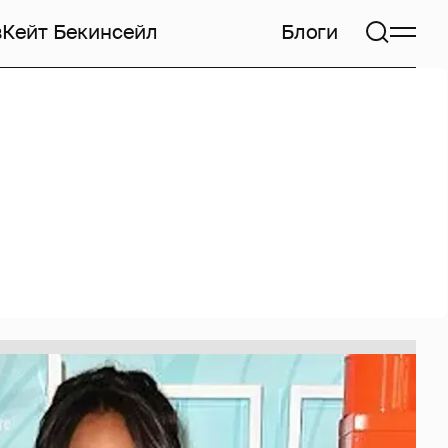
в
Кейт Бекинсейл
Блоги