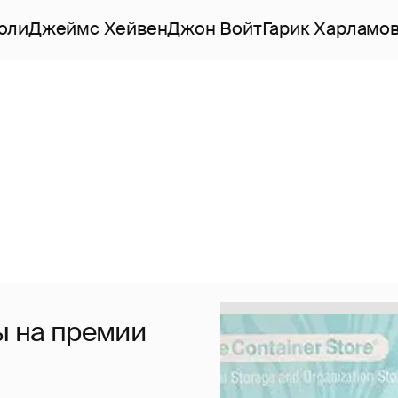
оли
Джеймс Хейвен
Джон Войт
Гарик Харламо
ы на премии