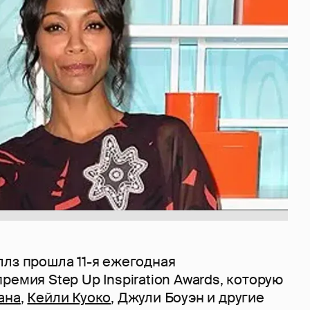
ллз прошла 11-я ежегодная
ремия Step Up Inspiration Awards, которую
ана
,
Кейли Куоко
, Джули Боуэн и другие