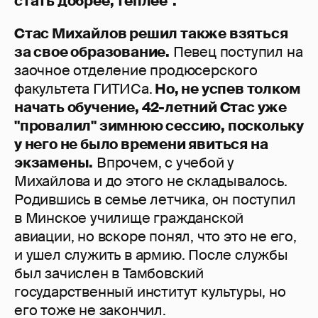
стать добрее, теплее".
Стас Михайлов решил также взяться
за свое образование.
Певец поступил на
заочное отделение продюсерского
факультета ГИТИСа.
Но, не успев толком
начать обучение, 42-летний Стас уже
"провалил" зимнюю сессию, поскольку
у него не было времени явиться на
экзамены.
Впрочем, с учебой у
Михайлова и до этого не складывалось.
Родившись в семье летчика, он поступил
в Минское училище гражданской
авиации, но вскоре понял, что это не его,
и ушел служить в армию. После службы
был зачислен в Тамбовский
государственный институт культуры, но
его тоже не закончил.