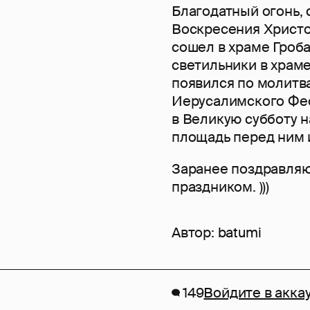
Благодатный огонь,
Воскресения Христо
сошел в храме Гроба
светильники в храм
появился по молитв
Иерусалимского Фео
в Великую субботу н
площадь перед ним 
Заранее поздравляю
праздником. )))
Автор:
batumi
149
Войдите в акка