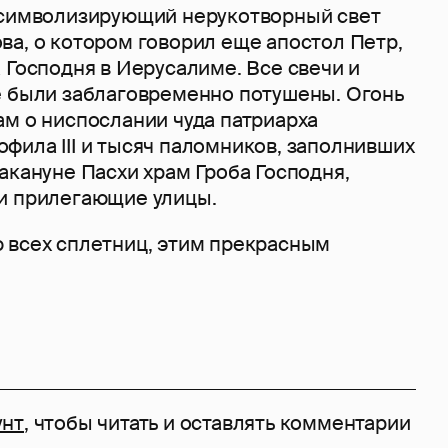
 символизирующий нерукотворный свет
ва, о котором говорил еще апостол Петр,
 Господня в Иерусалиме. Все свечи и
е были заблаговременно потушены. Огонь
ам о ниспослании чуда патриарха
фила III и тысяч паломников, заполнивших
акануне Пасхи храм Гроба Господня,
и прилегающие улицы.
 всех сплетниц, этим прекрасным
унт
, чтобы читать и оставлять комментарии