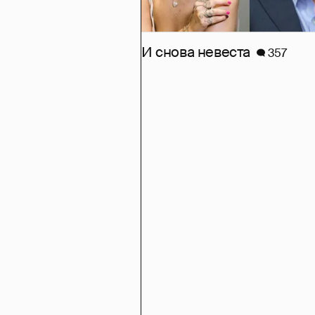
И снова невеста
357