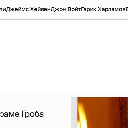
ли
Джеймс Хейвен
Джон Войт
Гарик Харламов
раме Гроба