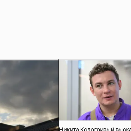
Никита Кологривый выск