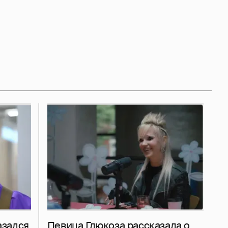
азался
Певица Глюкоза рассказала о