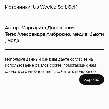
Источники:
Us Weekly
,
Self
, Self
Автор:
Маргарита Дорошевич
Теги:
Алессандра Амбросио
,
медиа
,
бьюти
,
мода
23
Используя данный сайт, вы даете согласие на
Войдите в аккаунт
, чтобы читать и
использование файлов cookie, помогающих нам
оставлять комментарии
сделать его удобнее для вас.
Читать подробнее
Хорошо