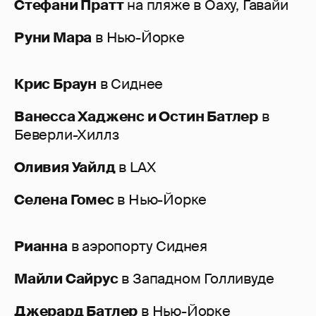
Стефани Пратт
на пляже в Оаху, Гавайи
Руни Мара
в Нью-Йорке
Крис Браун
в Сиднее
Ванесса Хадженс и Остин Батлер
в
Беверли-Хиллз
Оливия Уайлд
в LAX
Селена Гомес
в Нью-Йорке
Рианна
в аэропорту Сиднея
Майли Сайрус
в Западном Голливуде
Джерард Батлер
в Нью-Йорке