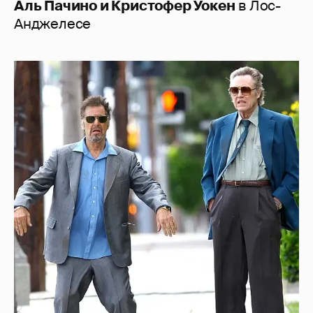
Аль Пачино и Кристофер Уокен
в Лос-
Анджелесе