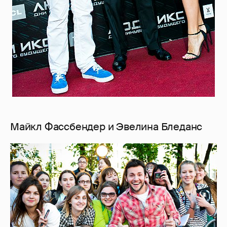
Майкл Фассбендер и Эвелина Бледанс