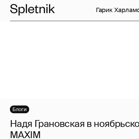
Гарик Харлам
Блоги
Надя Грановская в ноябрьск
MAXIM