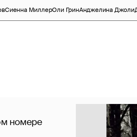
ов
Сиенна Миллер
Оли Грин
Анджелина Джоли
ом номере