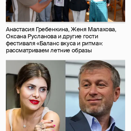
И снова невеста
357