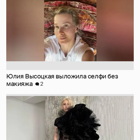
макияжа
2
Журналистка Сулим примерила новый
образ
6