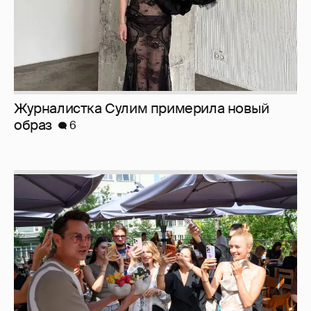
Анастасия Гребенкина, Женя Малахова,
Оксана Русланова и другие гости
фестиваля «Баланс вкуса и ритма»:
рассматриваем летние образы