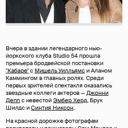
Вчера в здании легендарного нью-
йоркского клуба Studio 54 прошла
премьера бродвейской постановки
"Кабаре"
с
Мишель Уилльямс
и Аланом
Каммингом в главных ролях. Среди
первых зрителей спектакля оказались
звездные коллеги актеров —
Джонни
Депп
с невестой
Эмбер Херд
, Брук
Шилдс и
Синтия Никсон
.
На красной дорожке фотографам