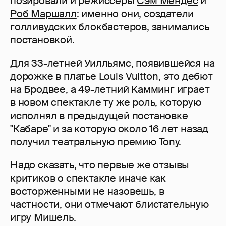
позировали и режиссеры
Сэм Мендес
и
Роб Маршалл
: именно они, создатели
голливудских блокбастеров, занимались
постановкой.
Для 33-летней Уилльямс, появившейся на
дорожке в платье Louis Vuitton, это дебют
на Бродвее, а 49-летний Камминг играет
в новом спектакле ту же роль, которую
исполнял в предыдущей постановке
"Кабаре" и за которую около 16 лет назад
получил театральную премию Tony.
Надо сказать, что первые же отзывы
критиков о спектакле иначе как
восторженными не назовешь, в
частности, они отмечают блистательную
игру Мишель.