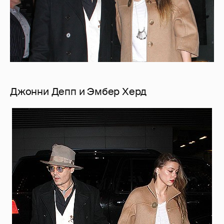
Джонни Депп и Эмбер Херд