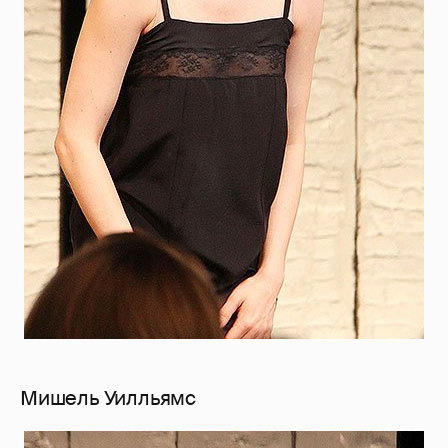
Мишель Уилльямс