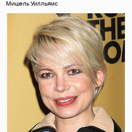
Мишель Уилльямс