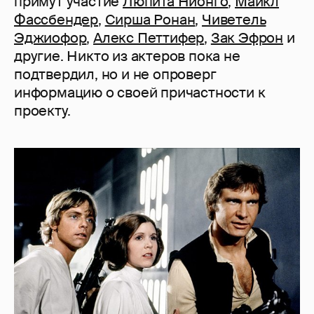
примут участие
Люпита Нионго
,
Майкл
Фассбендер
,
Сирша Ронан
,
Чиветель
Эджиофор
,
Алекс Петтифер
,
Зак Эфрон
и
другие. Никто из актеров пока не
подтвердил, но и не опроверг
информацию о своей причастности к
проекту.