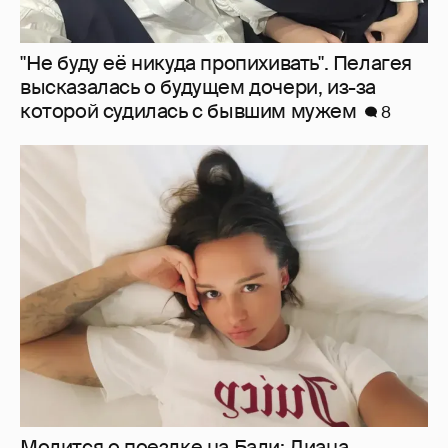
Молится о поездке на Бали: Диана
Шурыгина воцерковилась в СИЗО
7