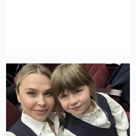
"Не буду её никуда пропихивать". Пелагея
высказалась о будущем дочери, из-за
которой судилась с бывшим мужем
8