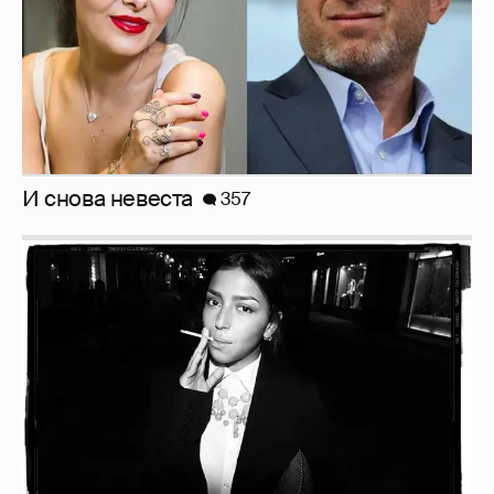
Рублёвские дочки
187