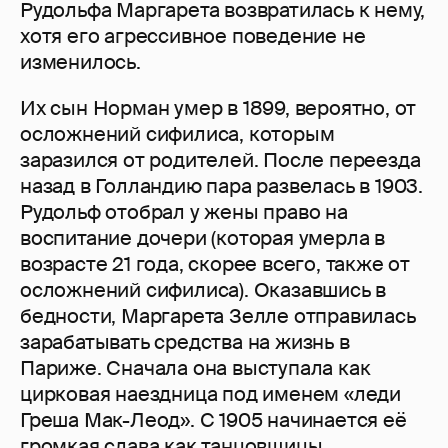
Рудольфа Маргарета возвратилась к нему,
хотя его агрессивное поведение не
изменилось.
Их сын Норман умер в 1899, вероятно, от
осложнений сифилиса, которым
заразился от родителей. После переезда
назад в Голландию пара развелась в 1903.
Рудольф отобрал у жены право на
воспитание дочери (которая умерла в
возрасте 21 года, скорее всего, также от
осложнений сифилиса). Оказавшись в
бедности, Маргарета Зелле отправилась
зарабатывать средства на жизнь в
Париже. Сначала она выступала как
цирковая наездница под именем «леди
Греша Мак-Леод». С 1905 начинается её
громкая слава как танцовщицы