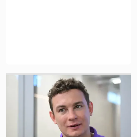
Никита Кологривый высказался насчёт
ИИ
1