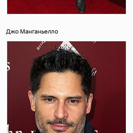
Джо Манганьелло