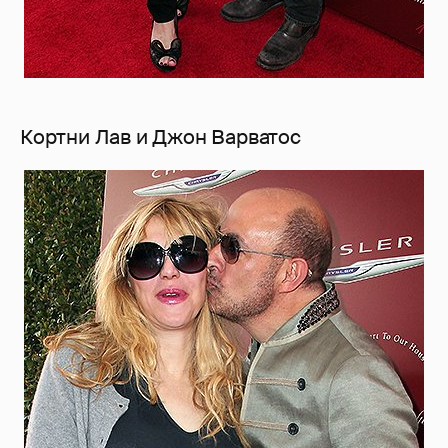
Кортни Лав и Джон Варватос