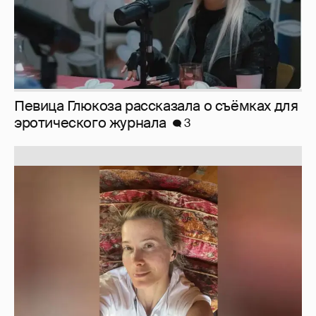
Юлия Высоцкая выложила селфи без
макияжа
2