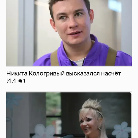
ИИ
1
Певица Глюкоза рассказала о съёмках для
эротического журнала
3