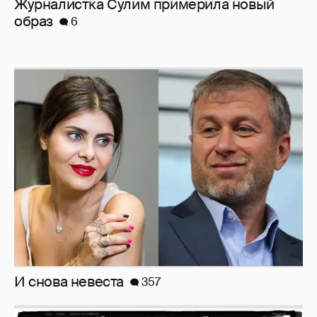
И снова невеста
357