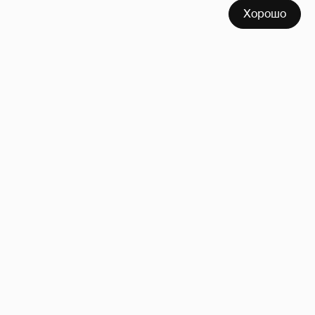
Хорошо
Softporn
89