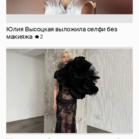
Журналистка Сулим примерила новый
образ
6