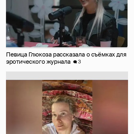
Юлия Высоцкая выложила селфи без
макияжа
2