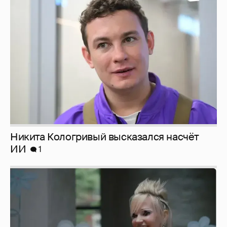
Никита Кологривый высказался насчёт
ИИ
1
Певица Глюкоза рассказала о съёмках для
эротического журнала
3