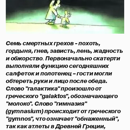
Семь смертных грехов - похоть,
гордыня, гнев, зависть, лень, жадность
и обжорство
.
Первоначально скатерти
выполняли функцию сегодняшних
салфеток и полотенец – гости могли
обтереть руки и лицо после обеда.
Слово "галактика" произошло от
греческого "galaktos", обозначающего
"молоко".
Слово "гимназия"
(gymnasium) происходит от греческого
"gymnos", что означает "обнаженный",
так как атлеты в Древней Греции,