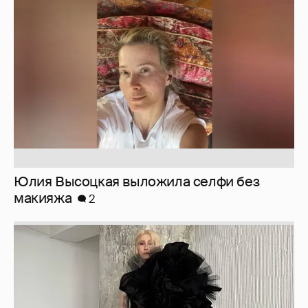
Юлия Высоцкая выложила селфи без
макияжа
2
Журналистка Сулим примерила новый
образ
6