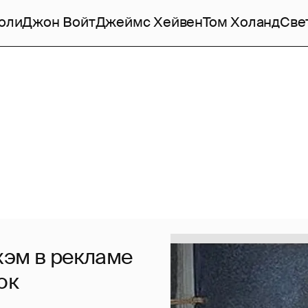
оли
Джон Войт
Джеймс Хейвен
Том Холанд
Све
хэм в рекламе
ок