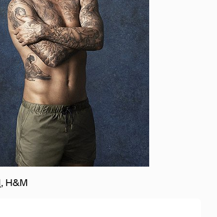
l
, H&M