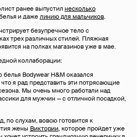
олист ранее выпустил
несколько
белья и даже
линию для мальчиков
.
нстрирует безупречное тело с
ках трех различных стилей. Пляжная
явится на полках магазинов уже в мае.
едной коллаборации:
о белья Bodywear H&M оказался
 что я рад представить эти потрясающие
сезона. Мы очень много работали над
ассики для мужчин — с отличной посадкой,
д, по слухам, вовсю готовится к
етия жены
Виктории
, которое пройдет уже
н хочет устроить грандиозную вечеринку в