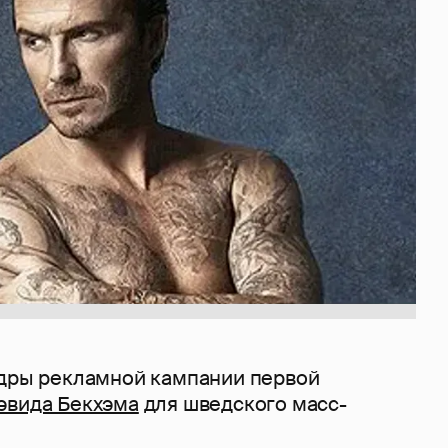
адры рекламной кампании первой
эвида Бекхэма
для шведского масс-
.