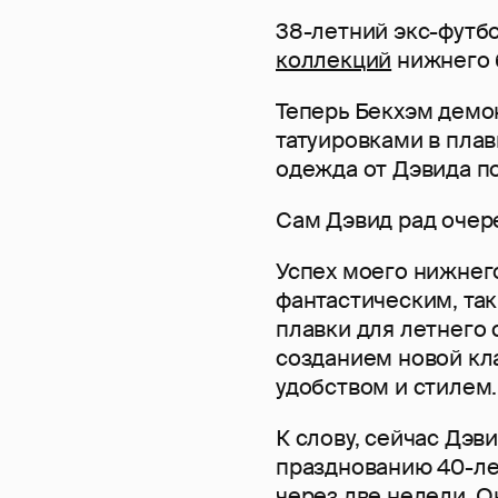
38-летний экс-футб
коллекций
нижнего 
Теперь Бекхэм демо
татуировками в плав
одежда от Дэвида по
Сам Дэвид рад очер
Успех моего нижнег
фантастическим, так
плавки для летнего 
созданием новой кл
удобством и стилем.
К слову, сейчас Дэви
празднованию 40-л
через две недели. О