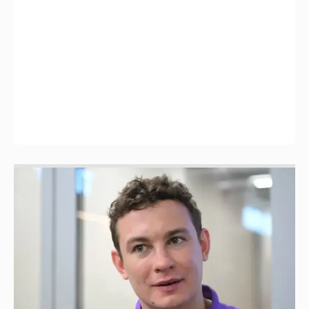
Никита Кологривый высказался насчёт
ИИ
1