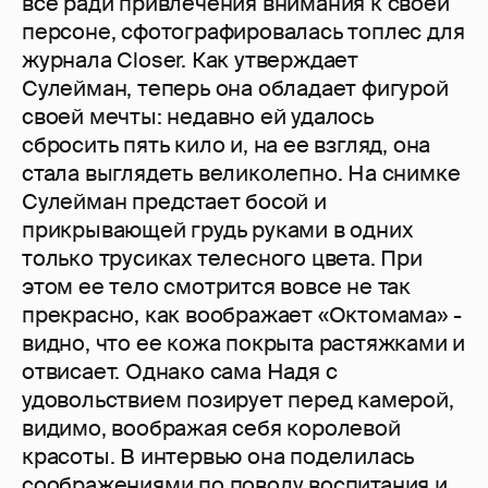
все ради привлечения внимания к своей
персоне, сфотографировалась топлес для
журнала Closer. Как утверждает
Сулейман, теперь она обладает фигурой
своей мечты: недавно ей удалось
сбросить пять кило и, на ее взгляд, она
стала выглядеть великолепно. На снимке
Сулейман предстает босой и
прикрывающей грудь руками в одних
только трусиках телесного цвета. При
этом ее тело смотрится вовсе не так
прекрасно, как воображает «Октомама» -
видно, что ее кожа покрыта растяжками и
отвисает. Однако сама Надя с
удовольствием позирует перед камерой,
видимо, воображая себя королевой
красоты. В интервью она поделилась
соображениями по поводу воспитания и