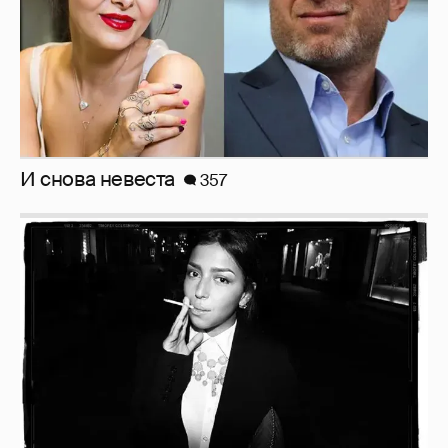
Рублёвские дочки
187