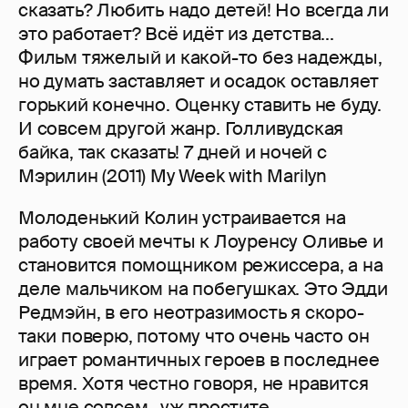
сказать? Любить надо детей! Но всегда ли
это работает? Всё идёт из детства...
Фильм тяжелый и какой-то без надежды,
но думать заставляет и осадок оставляет
горький конечно. Оценку ставить не буду.
И совсем другой жанр. Голливудская
байка, так сказать! 7 дней и ночей с
Мэрилин (2011) My Week with Marilyn
Молоденький Колин устраивается на
работу своей мечты к Лоуренсу Оливье и
становится помощником режиссера, а на
деле мальчиком на побегушках. Это Эдди
Редмэйн, в его неотразимость я скоро-
таки поверю, потому что очень часто он
играет романтичных героев в последнее
время. Хотя честно говоря, не нравится
он мне совсем...уж простите,