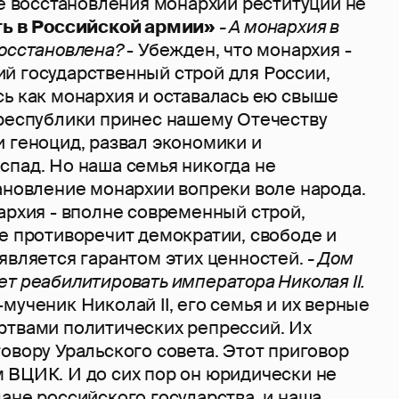
ае восстановления монархии реституции не
ь в Российской армии»
- А монархия в
восстановлена?
- Убежден, что монархия -
й государственный строй для России,
сь как монархия и оставалась ею свыше
 республики принес нашему Отечеству
 геноцид, развал экономики и
спад. Но наша семья никогда не
ановление монархии вопреки воле народа.
архия - вполне современный строй,
е противоречит демократии, свободе и
является гарантом этих ценностей.
- Дом
т реабилитировать императора Николая II.
мученик Николай II, его семья и их верные
ртвами политических репрессий. Их
овору Уральского совета. Этот приговор
 ВЦИК. И до сих пор он юридически не
ане российского государства, и наша