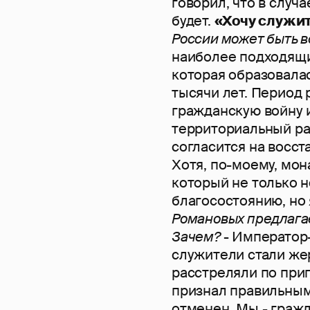
говорил, что в случ
будет.
«Хочу служит
России может быть 
наиболее подходящи
которая образовала
тысячи лет. Период
гражданскую войну и
территориальный ра
согласится на восст
Хотя, по-моему, мон
который не только н
благосостоянию, но 
Романовых предлагае
Зачем?
- Император-
служители стали же
расстреляли по приг
признал правильным
отменен. Мы - гражд