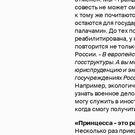
совесть не может см
к тому же почитаютс
остаются для госуд
палачами». До тех п
реабилитирована, у н
повторится не тольк
России.
- В европей
госструктуры. А вы 
юриспруденцию и эко
госучреждениях Рос
Например, экологич
узнать военное дело
могу служить в инос
когда смогу получит
«Принцесса - это 
Несколько раз прие