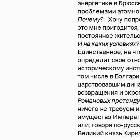
энергетике в Брюссе
проблемами атомной
Почему?
- Хочу попр
это мне пригодится,
постоянное жительс
И на каких условиях
Единственное, на чт
определит свое отн
историческому инсти
том числе в Болгари
царствовавшим дина
возвращения и скро
Романовых претендуе
ничего не требуем 
имущество Императ
или, говоря по-русс
Великий князь Кирилл