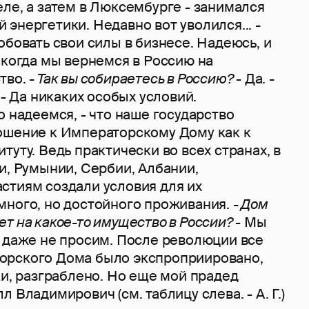
ле, а затем в Люксембурге - занимался
 энергетики. Недавно вот уволился...
-
обовать свои силы в бизнесе. Надеюсь, и
 когда мы вернемся в Россию на
тво.
- Так вы собираетесь в Россию?
- Да.
-
?
- Да никаких особых условий.
о надеемся, - что наше государство
ошение к Императорскому Дому как к
туту. Ведь практически во всех странах, в
и, Румынии, Сербии, Албании,
стиям создали условия для их
много, но достойного проживания.
- Дом
т на какое-то имущество в России?
- Мы
и даже не просим. После революции все
орского Дома было экспроприировано,
ки, разграблено. Но еще мой прадед
 Владимирович (см. таблицу слева. - А. Г.)