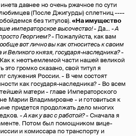
инета давнее но очень ржачное по сути
любимцев (После Джигурды) сплетниц ----
(обойдемся без титулов).
«На имущество
Ваше императорское высочество!
- Да...
- А
 просто Георгием?
- Пожалуйста, как вам
 вообще вот лично вы как относитесь к своим
а и Великого князя, государя-наследника?
-
 Как к неотъемлемой части нашей великой
ь это громко сказано, свой титул я
г служения России. - В чем состоят
ности как государя-наследника? - Во всем
стейшей матери - главе Императорского
не Марии Владимировне - и готовиться к
и мне придется продолжать дело многих
едков.
- А как у вас с работой?
- Сначала я
аменте. Потом был помощником вице-
иссии и комиссара по транспорту и