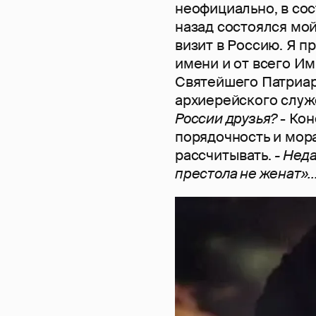
неофициально, в со
назад состоялся мо
визит в Россию. Я п
имени и от всего И
Святейшего Патриар
архиерейского служе
России друзья?
- Кон
порядочность и мор
рассчитывать.
- Нед
престола не женат»..