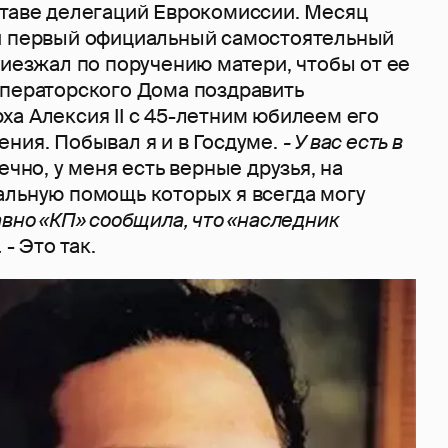
ставе делегаций Еврокомиссии. Месяц
й первый официальный самостоятельный
риезжал по поручению матери, чтобы от ее
мператорского Дома поздравить
ха Алексия II с 45-летним юбилеем его
ния. Побывал я и в Госдуме.
- У вас есть в
ечно, у меня есть верные друзья, на
альную помощь которых я всегда могу
авно «КП» сообщила, что «наследник
.
- Это так.