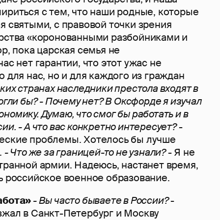
ириться с тем, что наши родные, которые
я святыми, с правовой точки зрения
арства «коронованными разбойниками и
ор, пока царская семья не
ас нет гарантии, что этот ужас не
о для нас, но и для каждого из граждан
ских странах наследники престола входят в
могли бы?
- Почему нет? В Оксфорде я изучал
номику. Думаю, что смог бы работать и в
сии.
- А что вас конкретно интересует?
-
еские проблемы. Хотелось бы лучше
.
- Что же за границей-то не узнали?
- Я не
транной армии. Надеюсь, настанет время,
ь российское военное образование.
работа»
- Вы часто бываете в России?
-
зжал в Санкт-Петербург и Москву