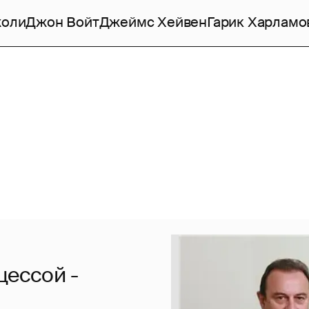
жоли
Джон Войт
Джеймс Хейвен
Гарик Харламо
цессой -