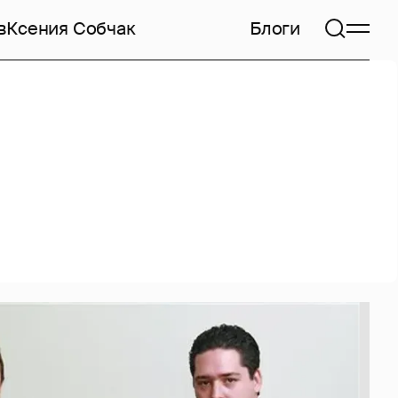
в
Ксения Собчак
Блоги