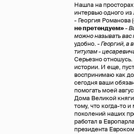
Нашла на просторах 
интервью одного из 
- Георгия Романова 
не претендуем»
- 
можно называть вас
удобно.
- Георгий, а
титулам - цесаревич
Серьезно отношусь.
истории. И еще, пуст
воспринимаю как дол
сегодня ваши обязан
помогать моей авгу
Дома Великой княги
тому, что когда-то 
поколений наших пр
работал в Европарл
президента Евроком