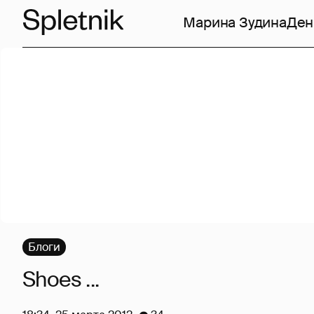
Марина Зудина
Ден
Блоги
Shoes ...