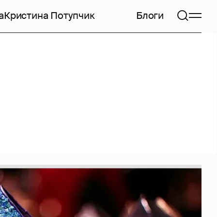
а
Кристина Потупчик
Блоги