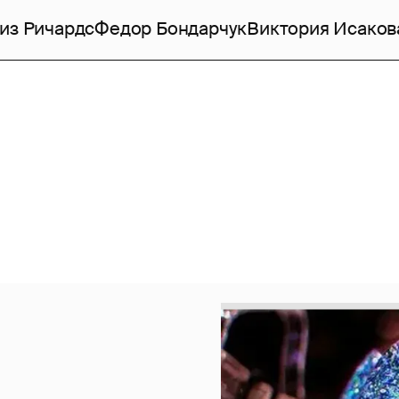
из Ричардс
Федор Бондарчук
Виктория Исаков