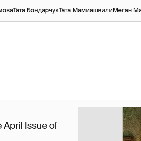
мова
Тата Бондарчук
Тата Мамиашвили
Меган М
April Issue of