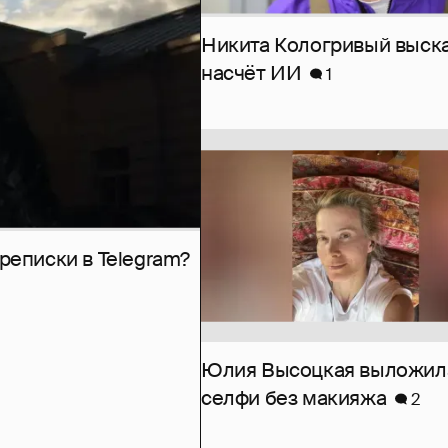
Никита Кологривый выск
насчёт ИИ
1
рeписки в Telegram?
Юлия Высоцкая выложил
селфи без макияжа
2