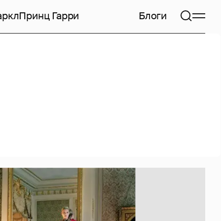
аркл
Принц Гарри
Блоги