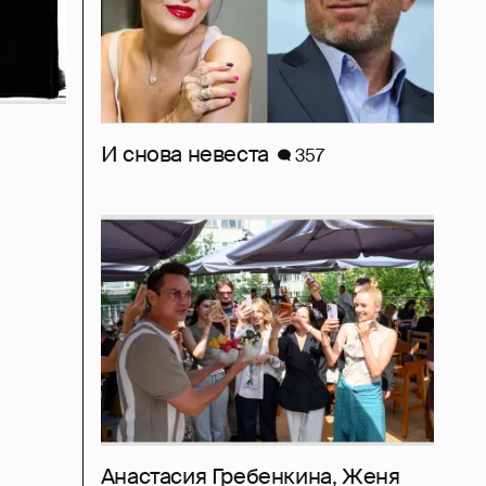
И снова невеста
357
Анастасия Гребенкина, Женя