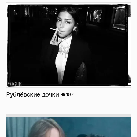
Рублёвские дочки
187