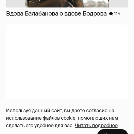
Вдова Балабанова о вдове Бодрова
119
Используя данный сайт, вы даете согласие на
использование файлов cookie, помогающих нам
10 лет спустя. Как сложилась жизнь
сделать его удобнее для вас.
Читать подробнее
героинь Сплетника?
228