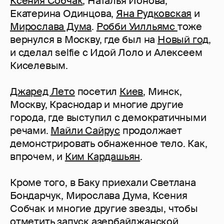
Ксения Собчак
, Наталья Ионова,
Екатерина Одинцова,
Яна Рудковская
и
Мирослава Дума
.
Робби Уилльямс
тоже
вернулся в Москву, где был на
Новый год
,
и сделал selfie с Идой Лоло и Алексеем
Киселевым.
Джаред Лето
посетил
Киев
, Минск,
Москву, Краснодар и многие другие
города, где выступил с демократичными
речами.
Майли Сайрус
продолжает
демонстрировать обнаженное тело. Как,
впрочем, и
Ким Кардашьян
.
Кроме того, в Баку приехали Светлана
Бондарчук, Мирослава Дума, Ксения
Собчак и многие другие звезды, чтобы
отметить запуск азербайджанской