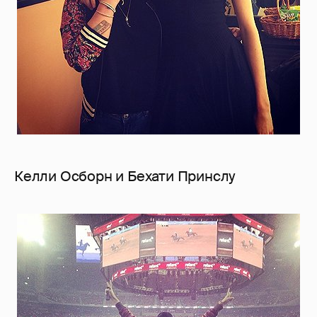
Келли Осборн и Бехати Принслу