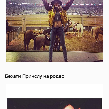
Бехати Принслу на родео