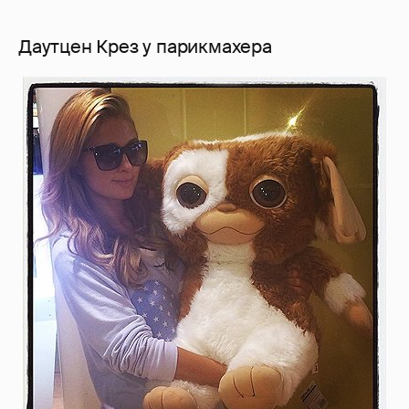
Даутцен Крез у парикмахера