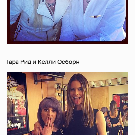
Тара Рид и Келли Осборн